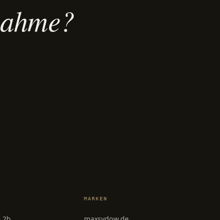
fnahme?
MARKEN
e 2b
maxsydow.de