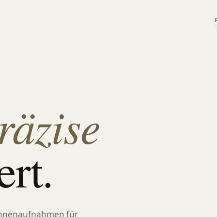
räzise
rt.
rohnenaufnahmen für