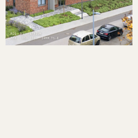
FIG. 01 — ATRIUM
F/8 · ISO 100 · 24MM TS-E